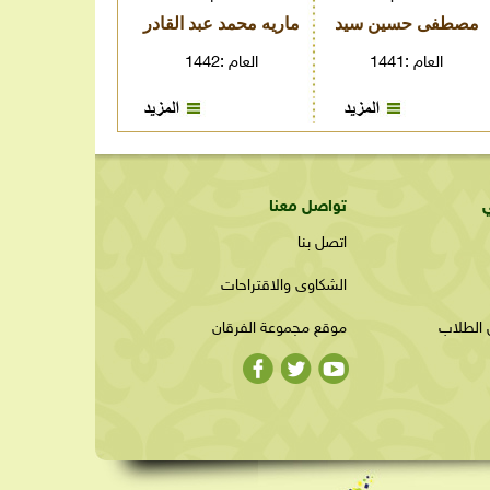
مصطفى حسين سيد
ماريه محمد عبد القادر
فرحان
العام :1441
العام :1442
ي
تواصل معنا
اتصل بنا
الطالب
الشكاوى والاقتراحات
مصطفى حسين سيد
 الطلاب
موقع مجموعة الفرقان
العام :1441