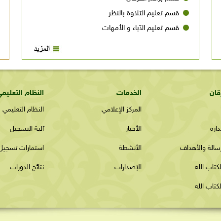
حقاني رحمه الله، وقد قام بتحقيقها وطباعتها ونشرها
قسم تعليم التلاوة بالنظر
في العالم العربي بأسلوب حديث ومتطور وجذّاب سبطُ
قسم تعليم الآباء و الأمهات
المؤلف المهندس/ محمد فاروق محمد الراعي عام
1419هـ، والقاعدة النورانية تُعْنَى بتعليم الحروف
والمقاطع العربية، وهي بفضل الله أصبحت واحدةً من
أنفع وأسهل القواعد المتداولةِ على مستوى العالم؛
لتعليم المبتدئين القراءةَ بجهد أقلَّ وفي وقت أسرع.
قان
الخدمات
النظام التعليم
المركز الإعلامي
النظام التعليمي
ارة
الأخبار
آلية التسجيل
رسالة والأهداف
الأنشطة
استمارات تسجيل
كتاب الله
الإصدارات
نتائج الدورات
كتاب الله