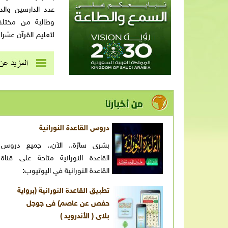
وطالبة من مختلف 
لتعليم القرآن عشرا
أبناء البلد و أعيا
متقدمة في عدد من 
الكريم، ونظراً لم
ناجحة؛ فإن عددا م
الداخل وعدد من الب
في طلب العون وال
الخير لأبنائنا وبنا
دروس القاعدة النورانية
70 ألف طالب وطالبة في مناطق مختلفة من أنحاء العالم.
بشرى سارّة.. الآن.. جميع دروس
القاعدة النورانية متاحة على قناة
القاعدة النورانية في اليوتيوب:
تطبيق القاعدة النورانية (برواية
حفص عن عاصم) فى جوجل
بلاى ( الأندرويد )