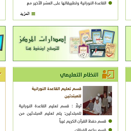
القاعدة النورانية وتطبيقاتها على العشر الأخير مع
سورة الفاتحة لتعليم المبتدئين
قسم تعليم القاعدة النورانية
للمبتدئين
أولاً : قسم تعليم القاعدة النورانية
للمبتدئين: يتم تعليم المبتدئين من
الأبناء والبنات حروفَ الهجاء العربية من خلال كتابِ
قسم حفظ القرآن الكريم غيباً
القاعدة النورانية من تأليف فضيلة الشيخ نور محمد
قسم براعم الفرقان