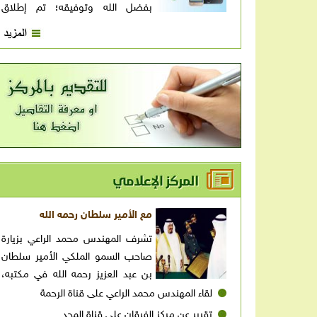
بفضل الله وتوفيقه؛ تم إطلاق
تطبيق القاعدة النورانية (برواية حفص عن عاصم) النسخة
اللايت لأجهزة الهواتف والتابلت التى تعمل بنظام
الأندرويد. ( لمعرفة تفاصيل الخبر اضغط على المزيد )
مع الأمير سلطان رحمه الله
تشرف المهندس محمد الراعي بزيارة
صاحب السمو الملكي الأمير سلطان
بن عبد العزيز رحمه الله في مكتبه،
حيث قام المهندس بشرح جميع أنشطة المركز لصاحب
لقاء المهندس محمد الراعي على قناة الرحمة
السمو رحمه الله . فسُرّ الأمير الراحل بذلك وأبدى رغبته
تقرير عن مركز الفرقان على قناة المجد